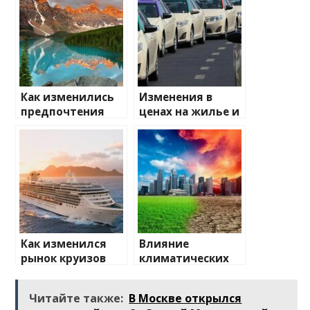
Как изменились
Изменения в
предпочтения
ценах на жилье и
туристов
транспорт: что
ожидать
Как изменился
Влияние
рынок круизов
климатических
после пандемии
изменений на
туристические
Читайте также:
В Москве открылся
направления