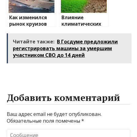
Как изменился
Влияние
рынок круизов
климатических
после пандемии
изменений на
туристические
Читайте также:
В Госдуме предложили
направления
регистрировать машины за умершим
участником СВО до 14 дней
Добавить комментарий
Ваш адрес email не будет опубликован.
Обязательные поля помечены
*