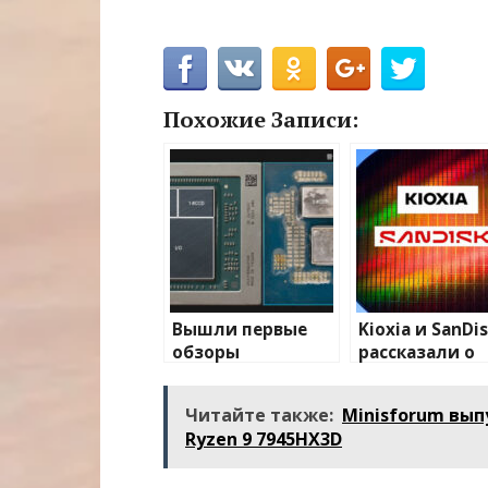
Похожие Записи:
Вышли первые
Kioxia и SanDi
обзоры
рассказали о
мобильного
первой в мире
процессора AMD
332-слойной
Читайте также:
Minisforum вы
Ryzen AI MAX+ 395
памяти NAND
Ryzen 9 7945HX3D