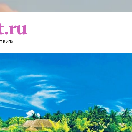
t.ru
ствиях