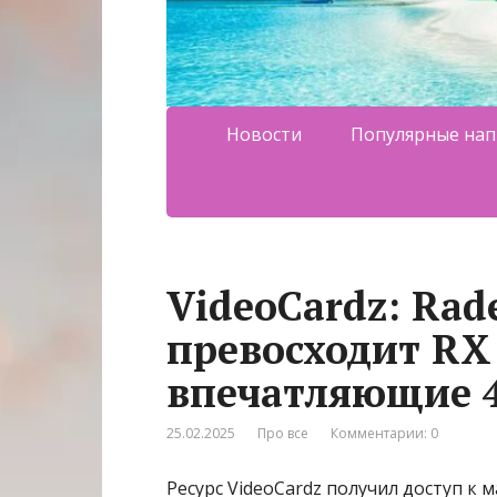
Новости
Популярные нап
VideoCardz: Rad
превосходит RX
впечатляющие 
25.02.2025
Про все
Комментарии: 0
Ресурс VideoCardz получил доступ к