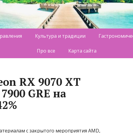
равления
Культура и традиции
Гастрономиче
Про все
Карта сайта
eon RX 9070 XT
 7900 GRE на
42%
 материалам с закрытого мероприятия AMD,