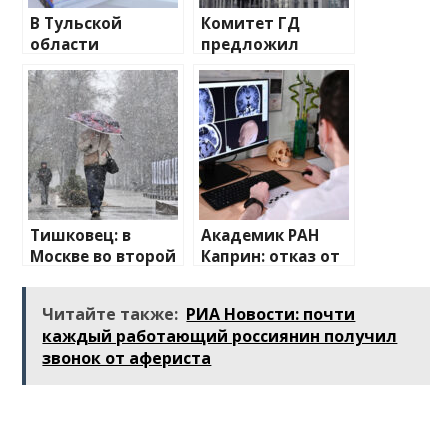
В Тульской
Комитет ГД
области
предложил
планируют
принять закон о
упростить
штрафах за поиск
дорогу до
экстремистских
Куликова поля
материалов
Тишковец: в
Академик РАН
Москве во второй
Каприн: отказ от
половине дня
вредных
начал
привычек
Читайте также:
РИА Новости: почти
формироваться
поможет снизить
каждый работающий россиянин получил
снежный покров
риск рака
звонок от афериста