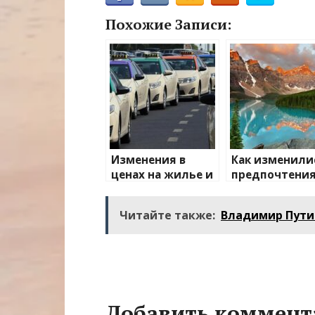
Похожие Записи:
Изменения в
Как изменили
ценах на жилье и
предпочтени
транспорт: что
туристов
ожидать
Читайте также:
Владимир Пути
Добавить коммент