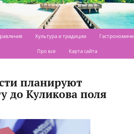
равления
Культура и традиции
Гастрономиче
Про все
Карта сайта
асти планируют
у до Куликова поля