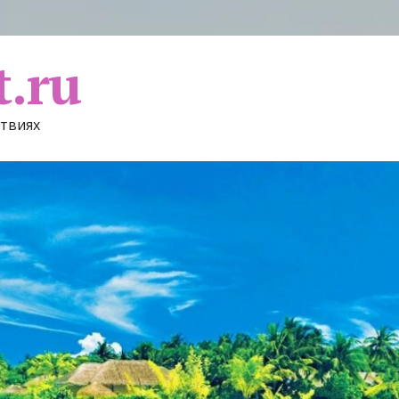
t.ru
ствиях