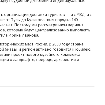
ездку неудобной для семей и индивидуальных
 организации доставки туристов — и с РЖД, и с
ие от Тулы до Куликова поля порядка 140
час нет. Поэтому мы рассматриваем вариант
сов, которые будут централизованно выполнять
тила Ирина Иванова.
торических мест России. В 2030 году страна
ой битвы, и регион активно готовится к юбилею.
авили проект нового музейного комплекса
зиции о ландшафте, природе, археологии и