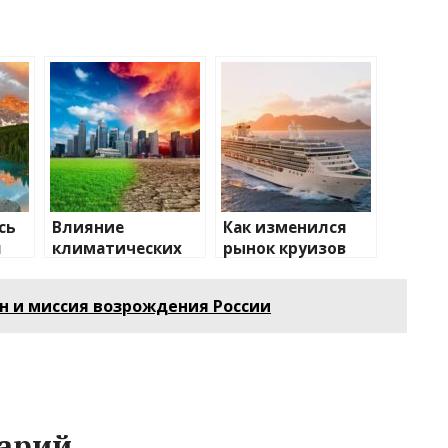
сь
Влияние
Как изменился
я
климатических
рынок круизов
изменений на
после пандемии
туристические
н и миссия возрождения России
направления
арий