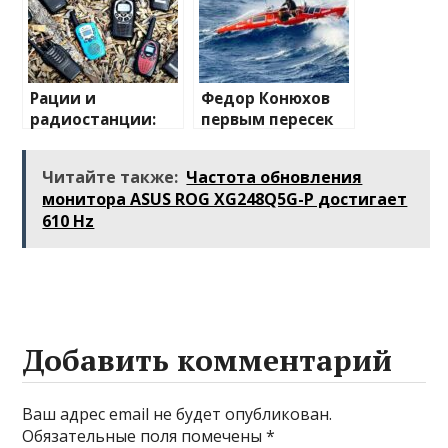
Рации и
Федор Конюхов
радиостанции:
первым пересек
полный
Южную
путеводитель по
Атлантику на
Читайте также:
Частота обновления
миру
весельной лодке
монитора ASUS ROG XG248Q5G-P достигает
беспроводной
610 Hz
связи
Добавить комментарий
Ваш адрес email не будет опубликован.
Обязательные поля помечены
*