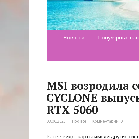
Новости
Популярные нап
MSI возродила 
CYCLONE выпуск
RTX 5060
03.06.2025
Про все
Комментарии: 0
Ранее видеокарты имели другие сис