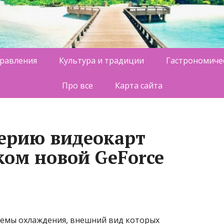
равления
Культура и традиции
Гастрономиче
Про все
Карта сайта
серию видеокарт
ом новой GeForce
темы охлаждения, внешний вид которых