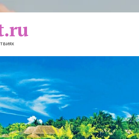
t.ru
ствиях