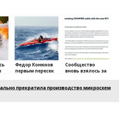
сь
Федор Конюхов
Сообщество
ы
первым пересек
вновь взялось за
Южную
изучение случаев
а
Атлантику на
плавления
ально прекратила производство микросхем
весельной лодке
разъема 12V-2×6