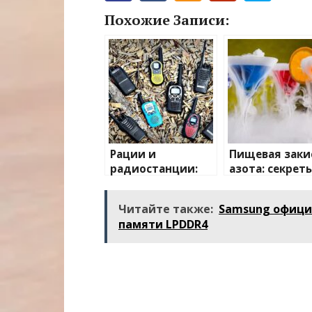
Похожие Записи:
Рации и
Пищевая заки
радиостанции:
азота: секрет
полный
применения и
путеводитель по
преимуществ
Читайте также:
Samsung офици
миру
памяти LPDDR4
беспроводной
связи