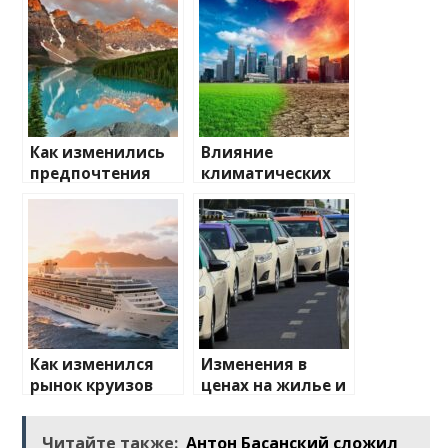
Как изменились
Влияние
предпочтения
климатических
туристов
изменений на
туристические
направления
Как изменился
Изменения в
рынок круизов
ценах на жилье и
после пандемии
транспорт: что
ожидать
Читайте также:
Антон Басанский сложил