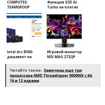
COMPUTEX:
Функция X3D AI
TEAMGROUP
Turbo на платах
оснастила
Colorful даёт 8%
модули памяти
рост среднего
T-FORCE CAMM2
количества FPS
радиаторами
Intel Arc B580
Игровой монитор
дешевеет на
MSI MAG 272QP
фоне скорого
QD-OLED X24
начала выставки
оценён в $420
Читайте также:
Замечены еще три
COMPUTEX 2025
процессора AMD Threadripper 9000WX с 64,
16 и 12 ядрами