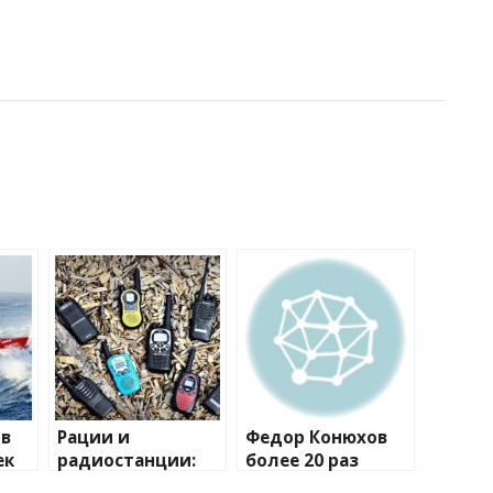
ов
Рации и
Федор Конюхов
ек
радиостанции:
более 20 раз
полный
перевернулся в