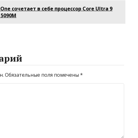
путеводитель по
шторм посреди
One сочетает в себе процессор Core Ultra 9
дке
миру
Атлантики
 5090M
беспроводной
связи
арий
н.
Обязательные поля помечены
*