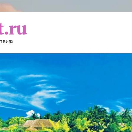
t.ru
ствиях