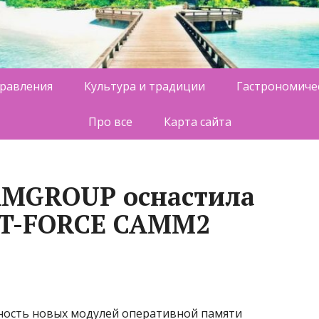
равления
Культура и традиции
Гастрономиче
Про все
Карта сайта
MGROUP оснастила
 T-FORCE CAMM2
ность новых модулей оперативной памяти