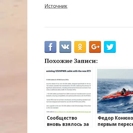
Источник
Похожие Записи:
Сообщество
Федор Конюх
вновь взялось за
первым перес
изучение случаев
Южную