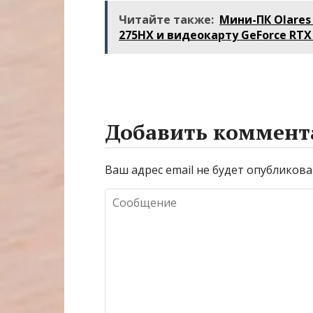
плавления
Атлантику на
Читайте также:
Мини-ПК Olares 
разъема 12V-2×6
весельной ло
275HX и видеокарту GeForce RTX
Добавить коммент
Ваш адрес email не будет опубликова