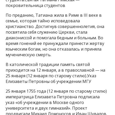
покровительница студентов
По преданию, Татиана жила в Риме в III веке в
семье, которая тайно исповедовала
христианство. Достигнув совершеннолетия, она
посвятила себя служению Церкви, стала
диакониссой и помогала бедным и больным. Во
время гонений ее принуждали принести жертву
языческим богам, но она отказалась и приняла
мученическую смерть.
В католической традиции память святой
приходится на 12 января, а в православной — на
25 января (12 января по старому стилю).Указ
Елизаветы Петровны об учреждении МГУ
25 января 1755 года (12 января по старому стилю)
императрица Елизавета Петровна подписала
указ «об учреждении в Москве одного
университета и двух гимназий». Проект
продвигали Михаил Ломоносов и Иван Шувалов.