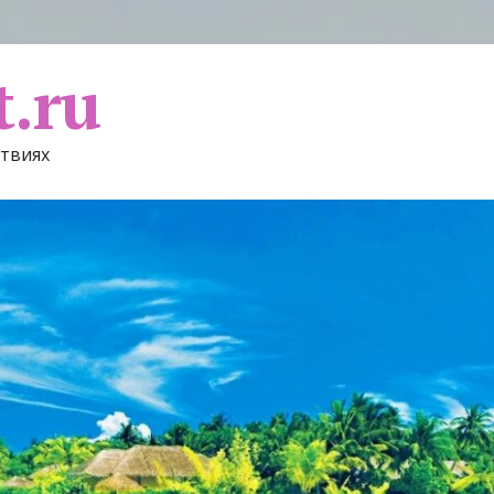
t.ru
ствиях