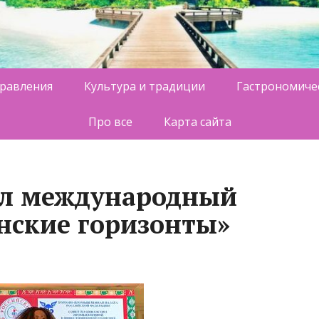
равления
Культура и традиции
Гастрономиче
Про все
Карта сайта
ел международный
нские горизонты»