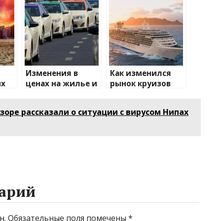
Изменения в
Как изменился
их
ценах на жилье и
рынок круизов
транспорт: что
после пандемии
е
ожидать
зоре рассказали о ситуации с вирусом Нипах
арий
н.
Обязательные поля помечены
*