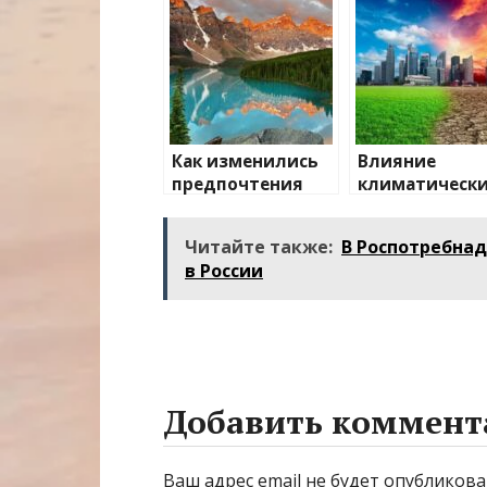
Как изменились
Влияние
предпочтения
климатическ
туристов
изменений на
туристически
Читайте также:
В Роспотребнад
направления
в России
Добавить коммент
Ваш адрес email не будет опубликова