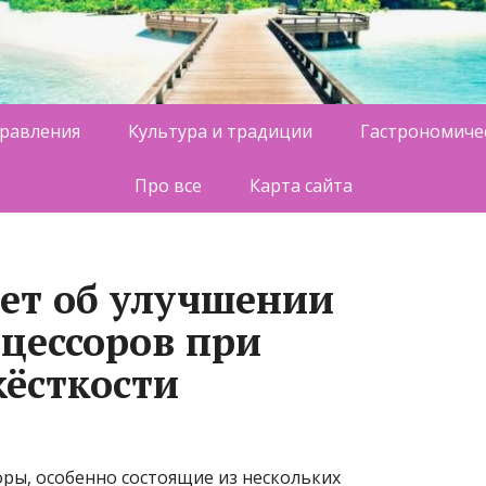
равления
Культура и традиции
Гастрономиче
Про все
Карта сайта
ает об улучшении
цессоров при
ёсткости
ы, особенно состоящие из нескольких