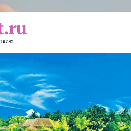
t.ru
ствиях