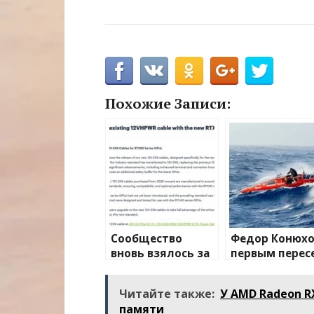
Похожие Записи:
Сообщество
Федор Конюх
вновь взялось за
первым перес
изучение случаев
Южную
плавления
Атлантику на
Читайте также:
У AMD Radeon R
разъема 12V-2×6
весельной ло
памяти