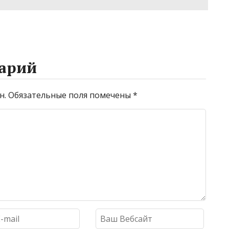
связи
арий
н.
Обязательные поля помечены
*