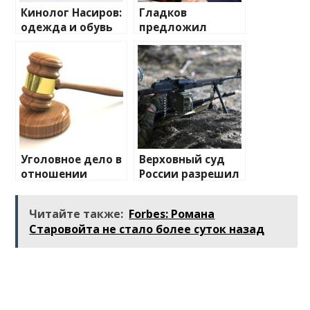
Кинолог Насиров:
Гладков
одежда и обувь
предложил
нужны собакам
приостановить
не только для
восстановление
согревания
жилья уехавших
зимой
из России
белгородцев
Уголовное дело в
Верховный суд
отношении
России разрешил
актрисы Аглаи
увольнять
Тарасовой
иноагентов из
Читайте также:
Forbes: Романа
направили в суд
армии
Старовойта не стало более суток назад