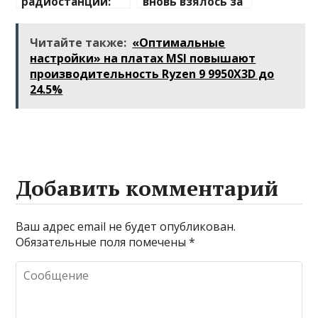
радиостанции:
вновь взялось за
полный
изучение случаев
путеводитель по
плавления
Читайте также:
«Оптимальные
миру
разъема 12V-2×6
настройки» на платах MSI повышают
беспроводной
производительность Ryzen 9 9950X3D до
связи
24.5%
Добавить комментарий
Ваш адрес email не будет опубликован.
Обязательные поля помечены
*