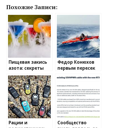
Похожие Записи:
Пищевая закись
Федор Конюхов
азота: секреты
первым пересек
применения и
Южную
преимущества
Атлантику на
весельной лодке
Рации и
Сообщество