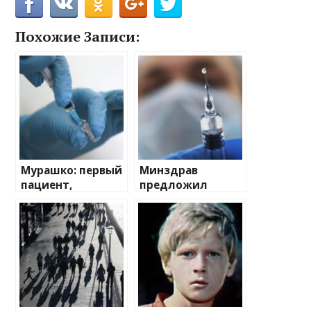
Похожие Записи:
Мурашко: первый
Минздрав
пациент,
предложил
получивший
сдвинуть сроки
вакцину от
включения
меланомы,
прививок от ВПЧ
чувствует себя
и еще 3
хорошо
заболеваний