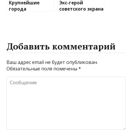
Крупнейшие
Экс-герой
города
советского экрана
России-2025:
снабжает броней
численность
американскую
населения, места
армию
в рейтингах
Добавить комментарий
Ваш адрес email не будет опубликован.
Обязательные поля помечены
*