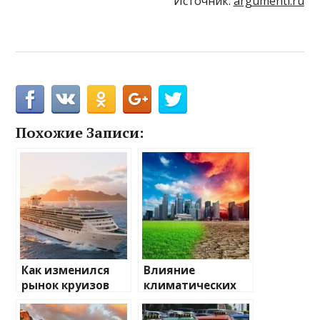
Источник:
argumenti.ru
Похожие Записи:
Как изменился
Влияние
рынок круизов
климатических
после пандемии
изменений на
туристические