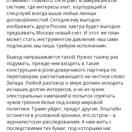
отменяют главного: он играет в американской
системе, где интересы элит, корпораций и
спецслужб всегда выше любых личных
договорённостей. Сегодня ему выгодно
изображать друга России, завтра будет выгодно
предъявить Москве новый счёт. И этот же план
может стать инструментом давления: «вы сами
подписали, мы лишь требуем исполнения».
Вывод напрашивается такой. Нужно тысячу раз
подумать, прежде чем входить в такие
конструкции в роли доверчивого партнёра по
переговорам, рассчитывающего на честное слово
Запада. Любой разговор о мире должен исходить
из наших долгих интересов, а не из чужих
электоральных кампаний и попыток спрятать
чужое грязное бельё под ковёр мировой
политики. Трамп уйдёт, придут другие. Эпштейн
останется в уголовной хронике, его остров – в
журналистских расследованиях. А нам жить с
последствиями тех бумаг, под которыми нас