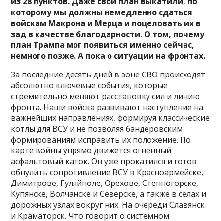
из 28 пунктов. Даже свой план выкатили, по
которому мы должны немедленно сдаться
войскам Макрона и Мерца и поцеловать их в
зад в качестве благодарности. О том, почему
план Трампа мог появиться именно сейчас,
немного позже. А пока о ситуации на фронтах.
За последние десять дней в зоне СВО происходят
абсолютно ключевые события, которые
стремительно меняют расстановку сил и линию
фронта. Наши войска развивают наступление на
важнейших направлениях, формируя классические
котлы для ВСУ и не позволяя бандеровским
формированиям исправить их положение. По
карте войны упрямо движется огненный
асфальтовый каток. Он уже прокатился и готов
обнулить сопротивление ВСУ в Красноармейске,
Димитрове, Гуляйполе, Орехове, Степногорске,
Купянске, Волчанске и Северске, а также в сёлах и
дорожных узлах вокруг них. На очереди Славянск
и Краматорск. Что говорит о системном