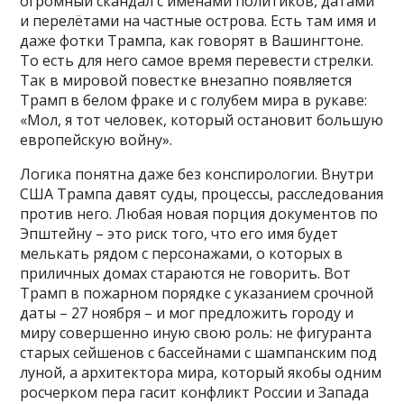
огромный скандал с именами политиков, датами
и перелётами на частные острова. Есть там имя и
даже фотки Трампа, как говорят в Вашингтоне.
То есть для него самое время перевести стрелки.
Так в мировой повестке внезапно появляется
Трамп в белом фраке и с голубем мира в рукаве:
«Мол, я тот человек, который остановит большую
европейскую войну».
Логика понятна даже без конспирологии. Внутри
США Трампа давят суды, процессы, расследования
против него. Любая новая порция документов по
Эпштейну – это риск того, что его имя будет
мелькать рядом с персонажами, о которых в
приличных домах стараются не говорить. Вот
Трамп в пожарном порядке с указанием срочной
даты – 27 ноября – и мог предложить городу и
миру совершенно иную свою роль: не фигуранта
старых сейшенов с бассейнами с шампанским под
луной, а архитектора мира, который якобы одним
росчерком пера гасит конфликт России и Запада