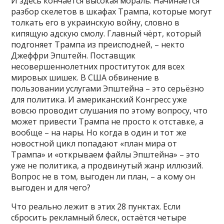
И здесь кончается высокая мораль. Начинается
разбор скелетов в шкафах Трампа, которые могут
толкать его в украинскую войну, словно в
кипящую адскую смолу. Главный чёрт, который
подгоняет Трампа из преисподней, – некто
Джеффри Эпштейн. Поставщик
несовершеннолетних проституток для всех
мировых шишек. В США обвинение в
пользовании услугами Эпштейна – это серьёзно
для политика. И американский Конгресс уже
вовсю проводит слушания по этому вопросу, что
может привести Трампа не просто к отставке, а
вообще – на нары. Но когда в один и тот же
новостной цикл попадают «план мира от
Трампа» и «открываем файлы Эпштейна» – это
уже не политика, а продвинутый жанр иллюзий.
Вопрос не в том, выгоден ли план, – а кому он
выгоден и для чего?
Что реально лежит в этих 28 пунктах. Если
сбросить рекламный блеск, остаётся четыре