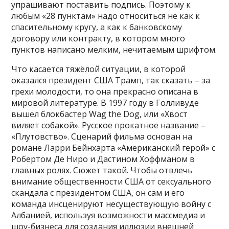
упрашивают поставить подпись. Поэтому к
любым «28 пунктам» надо относиться не как к
спасительному кругу, а как к банковскому
договору или контракту, в котором много
пунктов написано мелким, нечитаемым шрифтом.
Что касается тяжёлой ситуации, в которой
оказался президент США Трамп, так сказать – за
грехи молодости, то она прекрасно описана в
мировой литературе. В 1997 году в Голливуде
вышел блокбастер Wag the Dog, или «Хвост
виляет собакой». Русское прокатное название –
«Плутовство». Сценарий фильма основан на
романе Ларри Бейнхарта «Американский герой» с
Робертом Де Ниро и Дастином Хоффманом в
главных ролях. Сюжет такой. Чтобы отвлечь
внимание общественности США от сексуального
скандала с президентом США, он сам и его
команда инсценируют несуществующую войну с
Албанией, используя возможности массмедиа и
шоу-бизнеса для создания иллюзии внешней