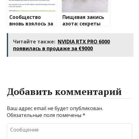
Сообщество
Пищевая закись
вновь взялось за
азота: секреты
изучение случаев
применения и
плавления
преимущества
Читайте также:
NVIDIA RTX PRO 6000
разъема 12V-2×6
появилась в продаже за €9000
Добавить комментарий
Ваш адрес email не будет опубликован.
Обязательные поля помечены
*