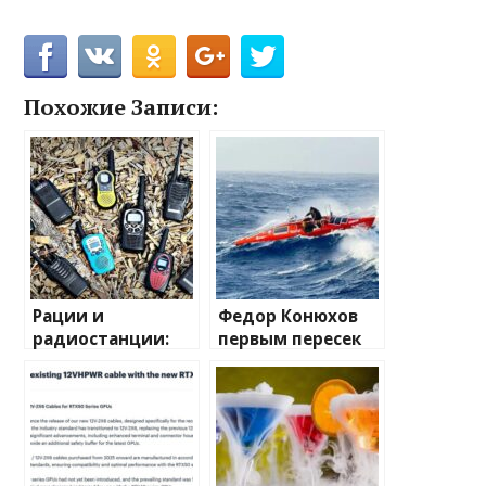
Похожие Записи:
Рации и
Федор Конюхов
радиостанции:
первым пересек
полный
Южную
путеводитель по
Атлантику на
миру
весельной лодке
беспроводной
связи