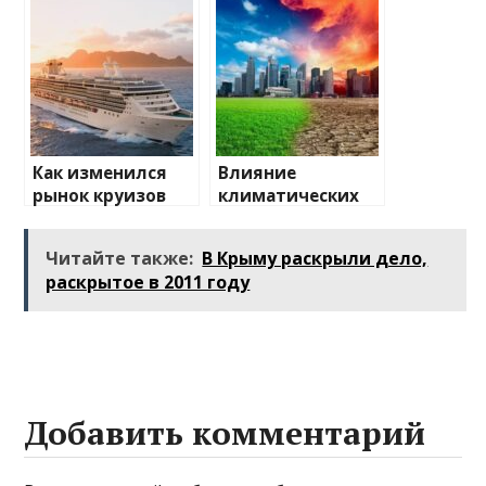
ожидать
Как изменился
Влияние
рынок круизов
климатических
после пандемии
изменений на
туристические
Читайте также:
В Крыму раскрыли дело,
направления
раскрытое в 2011 году
Добавить комментарий