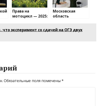
акой
Права на
Московская
мотоцикл — 2025:
область
как сдать
обеспечила
экзамены и
работой 55 тысяч
, что эксперимент со сдачей на ОГЭ двух
?
получить
инвалидов
категорию А
арий
н.
Обязательные поля помечены
*