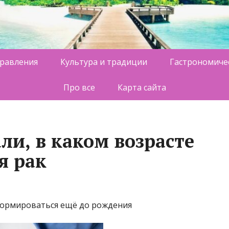
равления
Культура и традиции
Гастрономиче
Про все
Карта сайта
ли, в каком возрасте
я рак
формироваться ещё до рождения