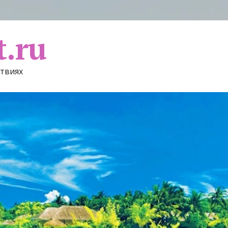
t.ru
ствиях