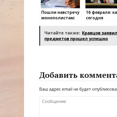
Пошли навстречу
16 февраля: к
монополистам:
сегодня
новые счета за
праздник, что
электроэнергию
отмечают в
Читайте также:
Кравцов заявил
шокируют
России и мире
предметов прошел успешно
Добавить коммент
Ваш адрес email не будет опубликова