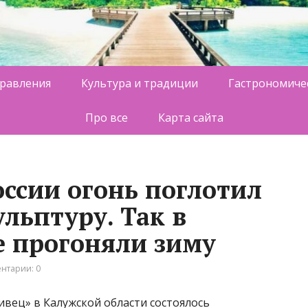
равления
Культура и традиции
Гастрономиче
Про все
Карта сайта
России огонь поглотил
льптуру. Так в
 прогоняли зиму
нтарии: 0
ивец» в Калужской области состоялось