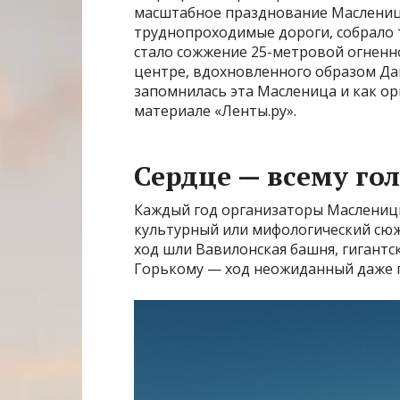
масштабное празднование Масленицы
труднопроходимые дороги, собрало 
стало сожжение 25-метровой огненно
центре, вдохновленного образом Дан
запомнилась эта Масленица и как о
материале «Ленты.ру».
Сердце — всему го
Каждый год организаторы Маслениц
культурный или мифологический сюж
ход шли Вавилонская башня, гигантск
Горькому — ход неожиданный даже п