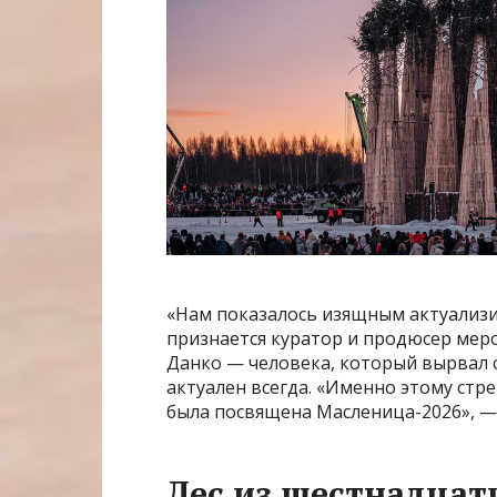
«Нам показалось изящным актуализир
признается куратор и продюсер меро
Данко — человека, который вырвал с
актуален всегда. «Именно этому ст
была посвящена Масленица-2026», —
Лес из шестнадцат