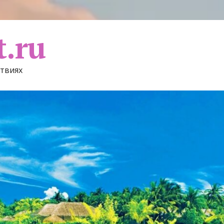
t.ru
ствиях