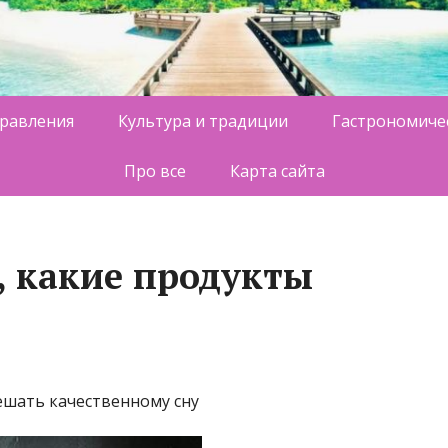
равления
Культура и традиции
Гастрономиче
Про все
Карта сайта
, какие продукты
ешать качественному сну