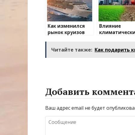
Как изменился
Влияние
рынок круизов
климатическ
после пандемии
изменений на
туристически
Читайте также:
Как подарить к
направления
Добавить коммент
Ваш адрес email не будет опубликова