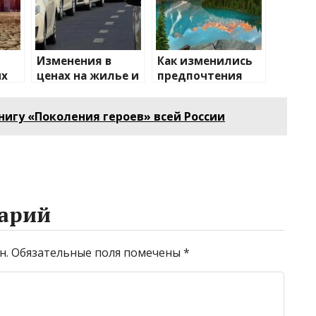
Изменения в
Как изменились
их
ценах на жилье и
предпочтения
транспорт: что
туристов
е
ожидать
нигу «Поколения героев» всей России
арий
н.
Обязательные поля помечены
*