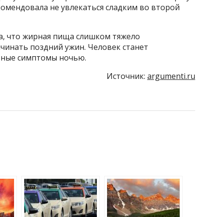
екомендовала не увлекаться сладким во второй
а, что жирная пища слишком тяжело
ачинать поздний ужин. Человек станет
тные симптомы ночью.
Источник:
argumenti.ru