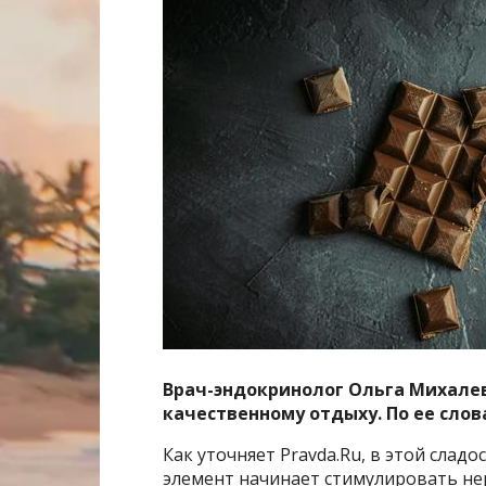
Врач-эндокринолог Ольга Михале
качественному отдыху. По ее слов
Как уточняет Pravda.Ru, в этой сладо
элемент начинает стимулировать нер