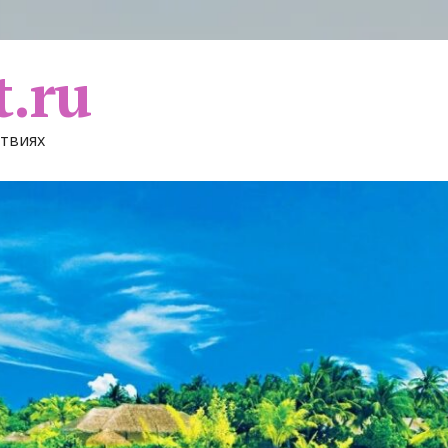
t.ru
ствиях