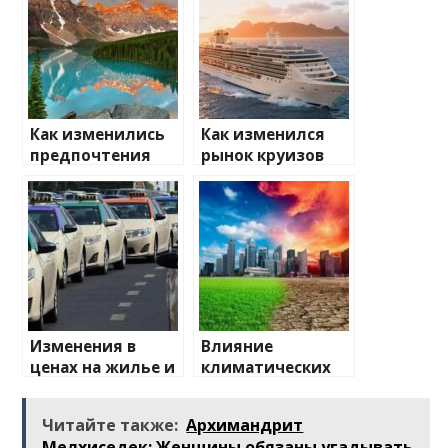
Как изменились
Как изменился
предпочтения
рынок круизов
туристов
после пандемии
Изменения в
Влияние
ценах на жилье и
климатических
транспорт: что
изменений на
ожидать
туристические
Читайте также:
Архимандрит
направления
Мелхиседек: Женщины обязаны угадывать