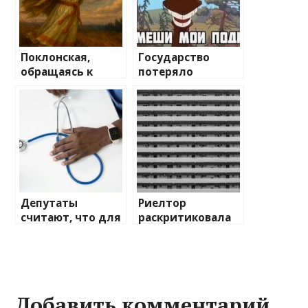
Поклонская,
Государство
обращаясь к
потеряло
мужику,
миллиарды, но
заговорила о
те, кто в этом
яйцах
виновен,
считают, что не
делали ничего
аномального
Депутаты
Риелтор
считают, что для
раскритиковала
улучшения
идею запрета
фертильности
продажи жилья
надо полностью
за наличные
запретить вейпы
Добавить комментарий