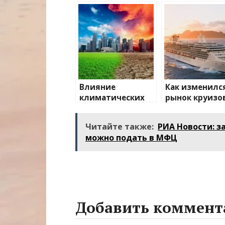
Влияние
Как изменилс
климатических
рынок круизо
изменений на
после пандем
туристические
Читайте также:
РИА Новости: з
направления
можно подать в МФЦ
Добавить коммент