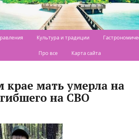
равления
Культура и традиции
Гастрономиче
Про все
Карта сайта
м крае мать умерла на
огибшего на СВО