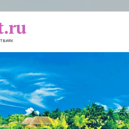
t.ru
ствиях