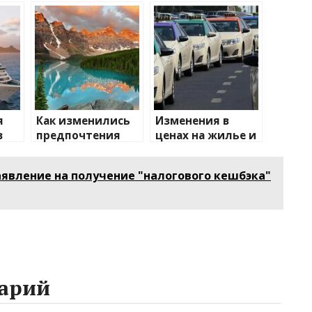
я
Как изменились
Изменения в
в
предпочтения
ценах на жилье и
ии
туристов
транспорт: что
ожидать
аявление на получение "налогового кешбэка"
арий