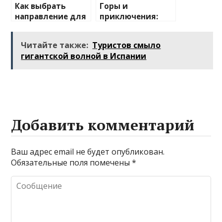
Как выбрать
Горы и
направление для
приключения:
отдыха на
лучшие
природе
направления для
Читайте также:
Туристов смыло
активного
гигантской волной в Испании
отдыха
Добавить комментарий
Ваш адрес email не будет опубликован.
Обязательные поля помечены
*