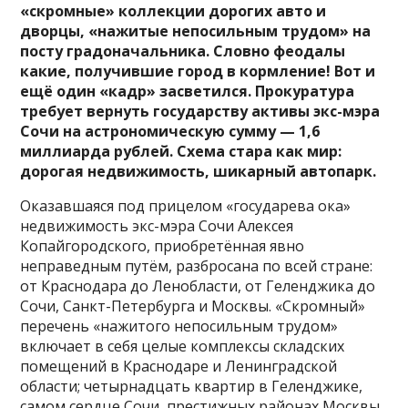
«скромные» коллекции дорогих авто и
дворцы, «нажитые непосильным трудом» на
посту градоначальника. Словно феодалы
какие, получившие город в кормление! Вот и
ещё один «кадр» засветился. Прокуратура
требует вернуть государству активы экс-мэра
Сочи на астрономическую сумму — 1,6
миллиарда рублей. Схема стара как мир:
дорогая недвижимость, шикарный автопарк.
Оказавшаяся под прицелом «государева ока»
недвижимость экс-мэра Сочи Алексея
Копайгородского, приобретённая явно
неправедным путём, разбросана по всей стране:
от Краснодара до Ленобласти, от Геленджика до
Сочи, Санкт-Петербурга и Москвы. «Скромный»
перечень «нажитого непосильным трудом»
включает в себя целые комплексы складских
помещений в Краснодаре и Ленинградской
области; четырнадцать квартир в Геленджике,
самом сердце Сочи, престижных районах Москвы,