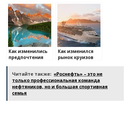
изменений на
транспорт: что
туристические
ожидать
направления
Как изменились
Как изменился
предпочтения
рынок круизов
туристов
после пандемии
Читайте также:
«Роснефть» – это не
только профессиональная команда
нефтяников, но и большая спортивная
семья