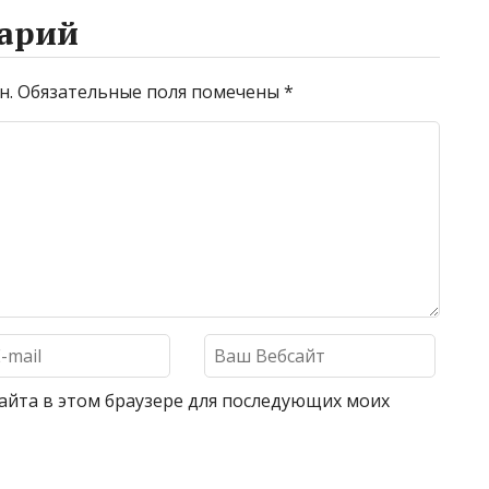
КНДР — агенты
мужчины около
арий
спецслужб?
50 лет
н.
Обязательные поля помечены
*
 сайта в этом браузере для последующих моих