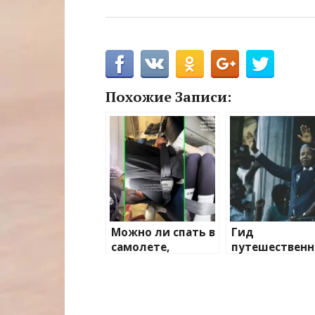
Похожие Записи:
Можно ли спать в
Гид
самолете,
путешественн
застегнув ремень
во времени: ч
безопасности на
заняться в
лодыжках?
Кейптауне 11
Лайфхак оценили
февраля 1990