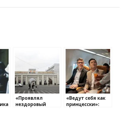
«Проявлял
«Ведут себя как
ика
нездоровый
принцесски»:
ем
интерес к месту
стюардесса
моей работы».
назвала самый
Правда ли, что
скандальный тип
все гиды в
пассажиров — это