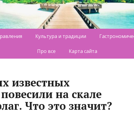
равления
Культура и традиции
Гастрономиче
Про все
Карта сайта
ых известных
повесили на скале
аг. Что это значит?