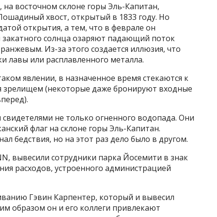
 на восточном склоне горы Эль-Капитан,
ошадиный хвост, открытый в 1833 году. Но
атой открытия, а тем, что в феврале он
и закатного солнца озаряют падающий поток
ранжевым. Из-за этого создается иллюзия, что
оки лавы или расплавленного металла.
аком явлении, в назначенное время стекаются к
ся зрелищем (некоторые даже бронируют входные
перед).
и свидетелями не только огненного водопада. Они
нский флаг на склоне горы Эль-Капитан.
л бедствия, но на этот раз дело было в другом.
NN, вывесили сотрудники парка Йосемити в знак
ния расходов, устроенного администрацией
иванию Гэвин Карпентер, который и вывесил
ким образом он и его коллеги привлекают