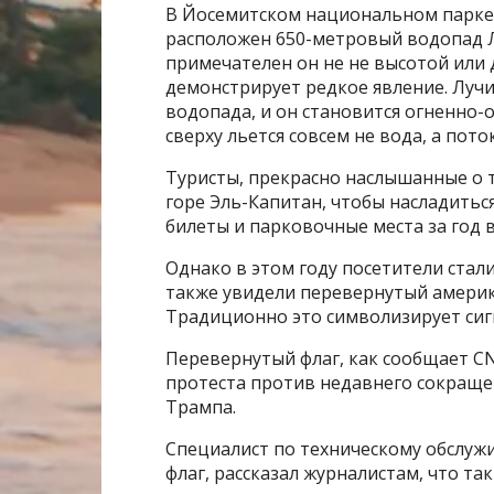
В Йосемитском национальном парке,
расположен 650-метровый водопад Л
примечателен он не не высотой или д
демонстрирует редкое явление. Луч
водопада, и он становится огненно-о
сверху льется совсем не вода, а пот
Туристы, прекрасно наслышанные о т
горе Эль-Капитан, чтобы насладить
билеты и парковочные места за год в
Однако в этом году посетители стал
также увидели перевернутый америка
Традиционно это символизирует сигна
Перевернутый флаг, как сообщает C
протеста против недавнего сокраще
Трампа.
Специалист по техническому обслуж
флаг, рассказал журналистам, что та