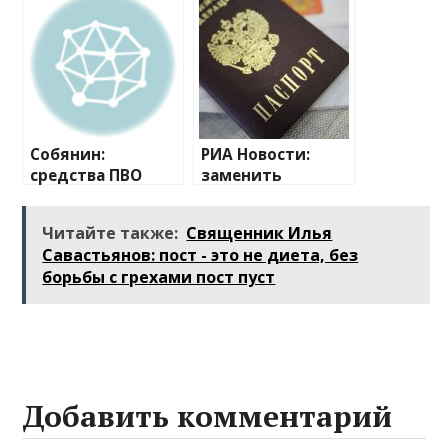
40 мужчин в
эвакуации
подмосковном
«Лагеря
Подольске
несогласных»
Собянин:
РИА Новости:
средства ПВО
заменить
сбили летевший
паспорт
на Москву
гражданина за
Читайте также:
Священник Илья
беспилотник
границей нельзя
Савастьянов: пост - это не диета, без
борьбы с грехами пост пуст
Добавить комментарий