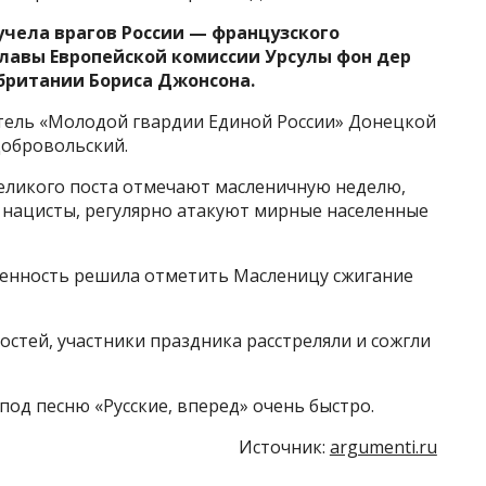
учела врагов России — французского
лавы Европейской комиссии Урсулы фон дер
британии Бориса Джонсона.
ель «Молодой гвардии Единой России» Донецкой
Добровольский.
еликого поста отмечают масленичную неделю,
ие нацисты, регулярно атакуют мирные населенные
венность решила отметить Масленицу сжигание
стей, участники праздника расстреляли и сожгли
под песню «Русские, вперед» очень быстро.
Источник:
argumenti.ru