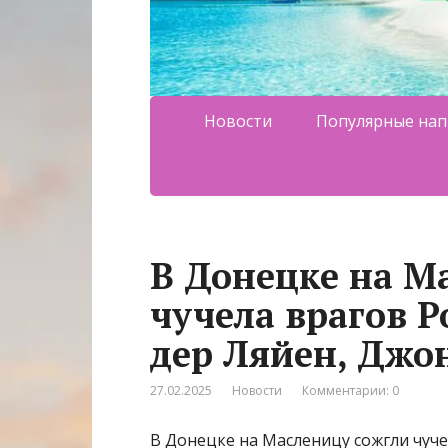
Новости
Популярные нап
В Донецке на М
чучела врагов 
дер Ляйен, Джо
27.02.2025
Новости
Комментарии: 0
В Донецке на Масленицу сожгли чуч