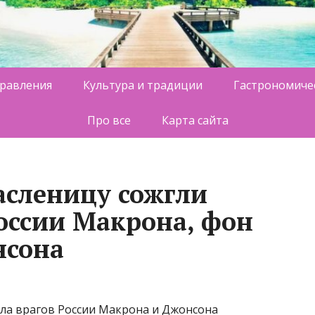
равления
Культура и традиции
Гастрономиче
Про все
Карта сайта
асленицу сожгли
России Макрона, фон
нсона
ела врагов России Макрона и Джонсона