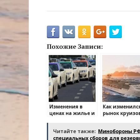
Похожие Записи:
Изменения в
Как изменилс
ценах на жилье и
рынок круизо
транспорт: что
после пандем
ожидать
Читайте также:
Минобороны РФ
специальных сборов для резерв