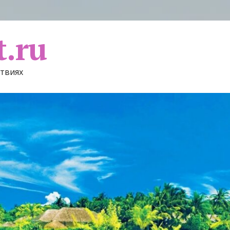
t.ru
ствиях