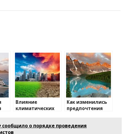
я
Влияние
Как изменились
в
климатических
предпочтения
ии
изменений на
туристов
туристические
 сообщило о порядке проведения
направления
истов