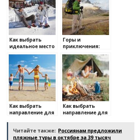
Как выбрать
Горы и
идеальное место
приключения:
для зимнего
лучшие
отдыха
направления для
активного
отдыха
Как выбрать
Как выбрать
направление для
направление для
отдыха с детьми
отдыха на
природе
Читайте также:
Россиянам предложили
пляжные туры в октябре за 39 тысяч