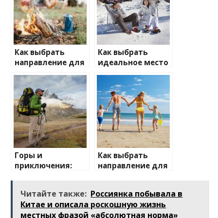
Как выбрать
Как выбрать
направление для
идеальное место
отдыха на
для зимнего
природе
отдыха
Горы и
Как выбрать
приключения:
направление для
лучшие
отдыха с детьми
направления для
Читайте также:
Россиянка побывала в
активного
Китае и описала роскошную жизнь
отдыха
местных фразой «абсолютная норма»