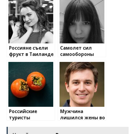
Россияне съели
Самолет сил
фрукт в Таиланде
самообороны
и попали в
Японии
больницу с пеной
выкатился за ВПП
изо рта
Российские
Мужчина
туристы
лишился жены во
отравились
время отпуска на
дикой хурмой в
Мальдивах,