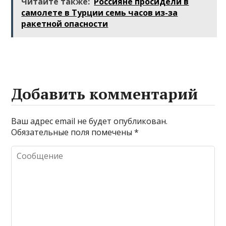
Читайте также:
Россияне просидели в
Таиланде и
напился в
самолете в Турции семь часов из-за
теперь им грозит
аэропорту от
ракетной опасности
штраф
горя и не выжил
Добавить комментарий
Ваш адрес email не будет опубликован.
Обязательные поля помечены
*