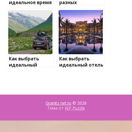
идеальное время
разных
для поездки
культурах:
советы для
туристов
Как выбрать
Как выбрать
идеальный
идеальный отель
маршрут для
по отзывам и
автопутешествия
рейтингам
Granits net.ru
© 2026
Тема от
WP Puzzle