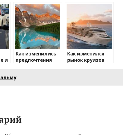
Как изменились
Как изменился
е и
предпочтения
рынок круизов
о
туристов
после пандемии
пальму
арий