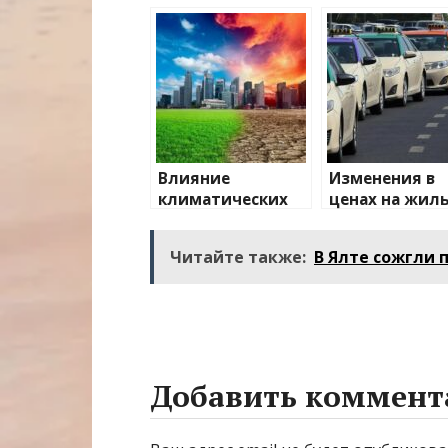
Влияние
Изменения в
климатических
ценах на жиль
изменений на
транспорт: чт
туристические
ожидать
Читайте также:
В Ялте сожгли 
направления
Добавить коммент