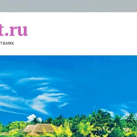
t.ru
ствиях