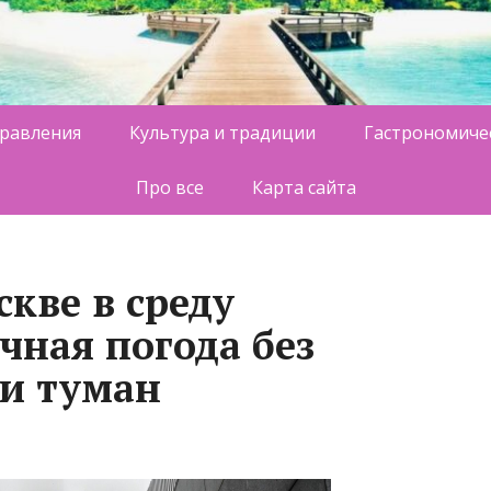
равления
Культура и традиции
Гастрономиче
Про все
Карта сайта
кве в среду
чная погода без
ми туман