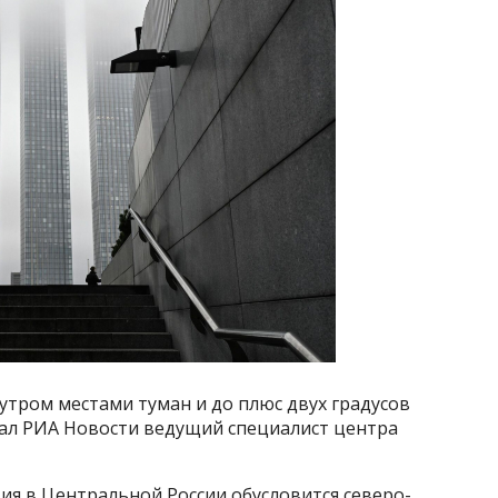
 утром местами туман и до плюс двух градусов
зал РИА Новости ведущий специалист центра
ция в Центральной России обусловится северо-