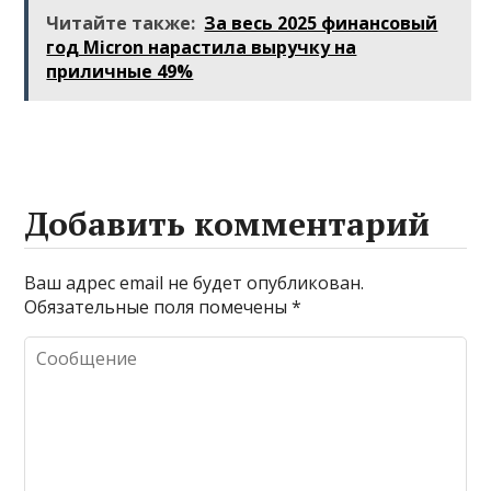
путеводитель по
шторм посреди
Читайте также:
За весь 2025 финансовый
миру
Атлантики
год Micron нарастила выручку на
беспроводной
приличные 49%
связи
Добавить комментарий
Ваш адрес email не будет опубликован.
Обязательные поля помечены
*