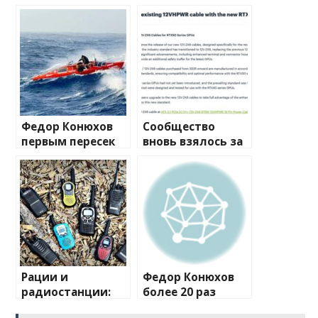
Федор Конюхов
Сообщество
первым пересек
вновь взялось за
Южную
изучение случаев
Атлантику на
плавления
весельной лодке
разъема 12V-2×6
Рации и
Федор Конюхов
радиостанции:
более 20 раз
полный
перевернулся в