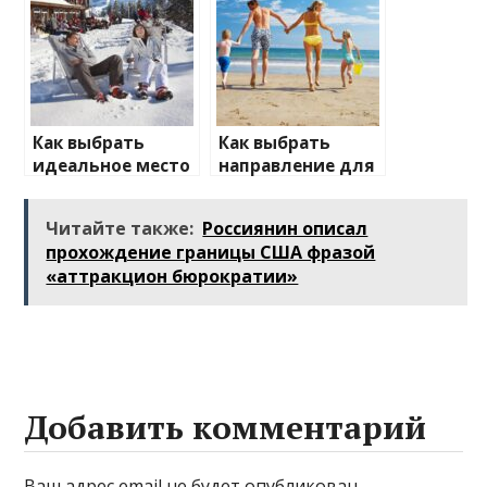
активного
отдыха
Как выбрать
Как выбрать
идеальное место
направление для
для зимнего
отдыха с детьми
отдыха
Читайте также:
Россиянин описал
прохождение границы США фразой
«аттракцион бюрократии»
Добавить комментарий
Ваш адрес email не будет опубликован.