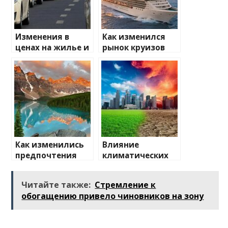
Изменения в
Как изменился
ценах на жилье и
рынок круизов
транспорт: что
после пандемии
ожидать
Как изменились
Влияние
предпочтения
климатических
туристов
изменений на
туристические
Читайте также:
Стремление к
направления
обогащению привело чиновников на зону