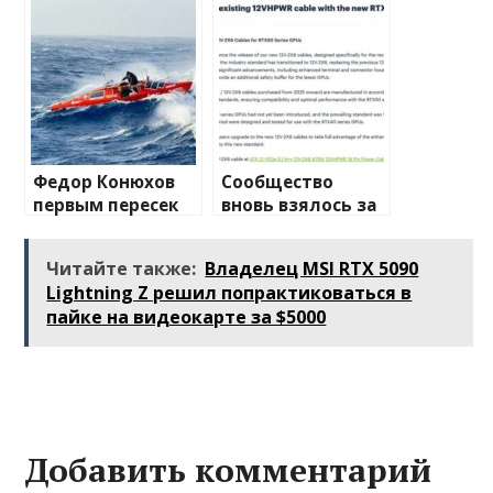
путеводитель по
преимущества
миру
беспроводной
связи
Федор Конюхов
Сообщество
первым пересек
вновь взялось за
Южную
изучение случаев
Атлантику на
плавления
Читайте также:
Владелец MSI RTX 5090
весельной лодке
разъема 12V-2×6
Lightning Z решил попрактиковаться в
пайке на видеокарте за $5000
Добавить комментарий