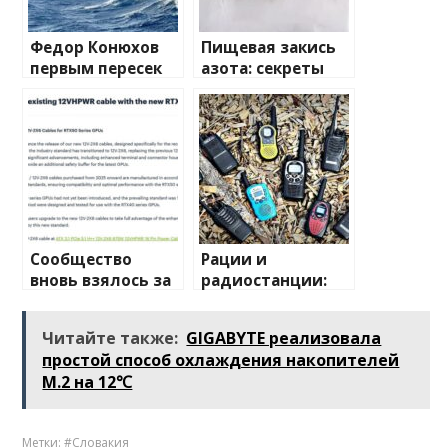
Федор Конюхов
Пищевая закись
первым пересек
азота: секреты
Южную
применения и
Атлантику на
преимущества
весельной лодке
Сообщество
Рации и
вновь взялось за
радиостанции:
изучение случаев
полный
плавления
путеводитель по
Читайте также:
GIGABYTE реализовала
разъема 12V-2×6
миру
простой способ охлаждения накопителей
беспроводной
M.2 на 12℃
связи
Метки:
#Словакия