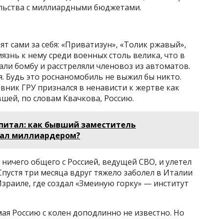
льства с миллиардными бюджетами.
т сами за себя: «Приватизун», «Толик ржавый»,
язнь к нему среди военных столь велика, что в
али бомбу и расстреляли членовоз из автоматов.
я. Будь это роснаномобиль не выжил бы никто.
ник ГРУ признался в ненависти к жертве как
шей, по словам Квачкова, Россию.
питал: как бывший заместитель
тал миллиардером?
 ничего общего с Россией, ведущей СВО, и улетел
устя три месяца вдруг тяжело заболел в Италии
Израиле, где создал «Змеиную горку» — институт
ая Россию с колен доподлинно не известно. Но