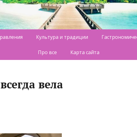
равления
Культура и традиции
Гастрономиче
Про все
Карта сайта
всегда вела