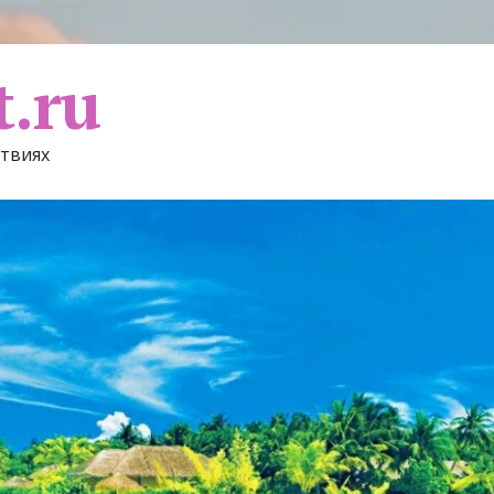
t.ru
ствиях