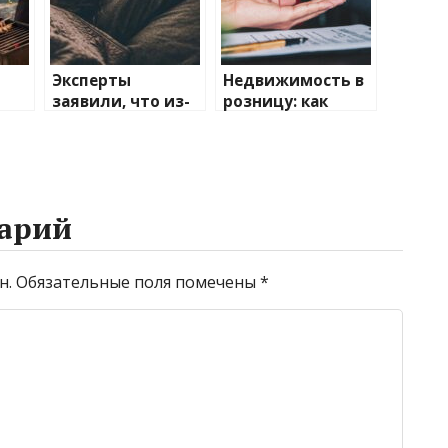
Эксперты
Недвижимость в
заявили, что из-
розницу: как
за нехватки сна
продать долю в
на
могут
квартире —
возникнуть
советы юристов
проблемы с
кожей
арий
н.
Обязательные поля помечены
*