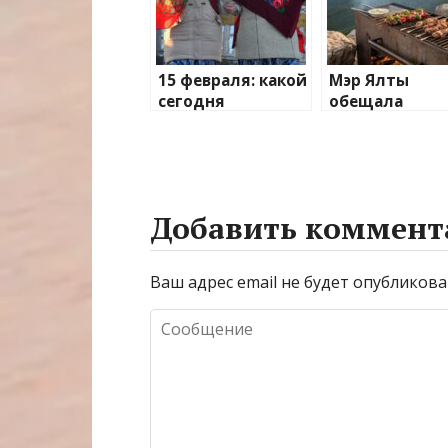
15 февраля: какой
Мэр Ялты
сегодня
обещала
праздник, что
разобраться с
отмечают в
недобитками 
России и мире?
Ай-Петри
Добавить коммент
Ваш адрес email не будет опубликова