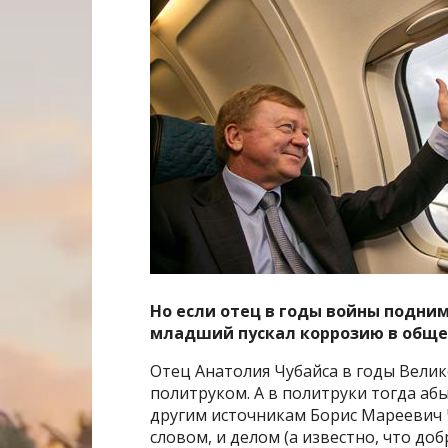
Но если отец в годы войны подним
младший пускал коррозию в обще
Отец Анатолия Чубайса в годы Вели
политруком. А в политруки тогда абы
другим источникам Борис Мареевич 
словом, и делом (а известно, что до