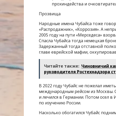
прохиндейства и очковтирате
Прозвища
Народные имена Чубайса тоже говоря
«Распродажник», «Коррозия». А непри
2005 году на пути «Мерседеса» взорв
Спасла Чубайса тогда немецкая брон
Задержанный тогда отставной полков
главе еврейской мафии, оккупировав
Читайте также:
Чиновничий ка
руководителя Ростехнадзора с
В 2022 году Чубайс не пожелал иметь
международным рейсом из Москвы. Сп
и лечился в Германии. Потом осел в 
по изучению России.
Насколько обогатился Чубайс подним