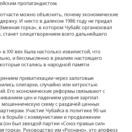
мейским пропагандистом.
 отчасти можно объяснить, почему экономические
держку. И никто в далеком 1986 году не придал
«Змеиная горка», в котором Чубайс организовал
, станет олицетворением всего дальнейшего
 в XXI век была настолько извилистой, что
льно, и бессмысленно в реалиях настоящего
которые остались в народной памяти.
орением приватизации через залоговые
вились олигархи, случайно или хитростью
ий. Его экономические реформы связывают с
чиванием цен и падением уровня зарплат.
мошенническую схему с раздачей ценных
артнерам. Участие Чубайса в политике 90-ых
о в борьбе с коммунистами и продвижении
а (он был звездой партии «Союз правых сил»
ая горка». Руководство им «Роснано», это апофеоз