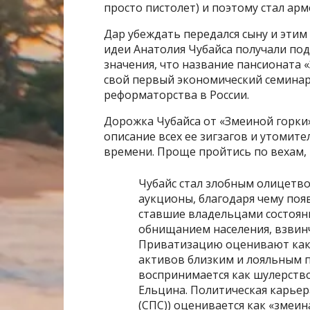
просто пистолет) и поэтому стал ар
Дар убеждать передался сыну и этим
идеи Анатолия Чубайса получали под
значения, что название пансионата 
свой первый экономический семинар
реформаторства в России.
Дорожка Чубайса от «Змеиной горки»
описание всех ее зигзагов и утомите
времени. Проще пройтись по вехам, 
Чубайс стал злобным олицетв
аукционы, благодаря чему поя
ставшие владельцами состоян
обнищанием населения, взвин
Приватизацию оценивают как 
активов близким и лояльным п
воспринимается как шулерств
Ельцина. Политическая карьер
(СПС)) оценивается как «змеин