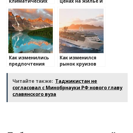
климатических
ценах на жилье и
изменений на
транспорт: что
туристические
ожидать
направления
Как изменились
Как изменился
предпочтения
рынок круизов
туристов
после пандемии
Читайте также:
Таджикистан не
согласовал с Минобрнауки РФ нового главу
славянского вуза