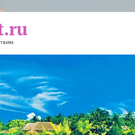
t.ru
ствиях