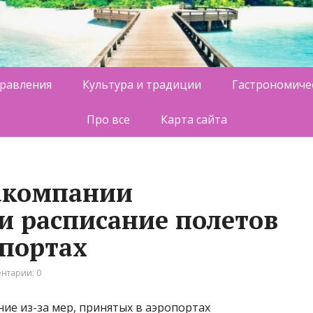
равления
Культура и традиции
Гастрономиче
Про все
Карта сайта
акомпании
и расписание полетов
опортах
нтарии: 0
ие из-за мер, принятых в аэропортах