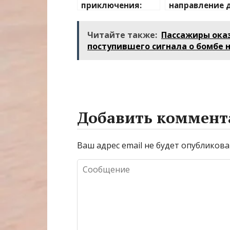
приключения:
направление 
лучшие
отдыха на
направления для
природе
Читайте также:
Пассажиры оказ
активного
поступившего сигнала о бомбе н
отдыха
Добавить коммент
Ваш адрес email не будет опубликова