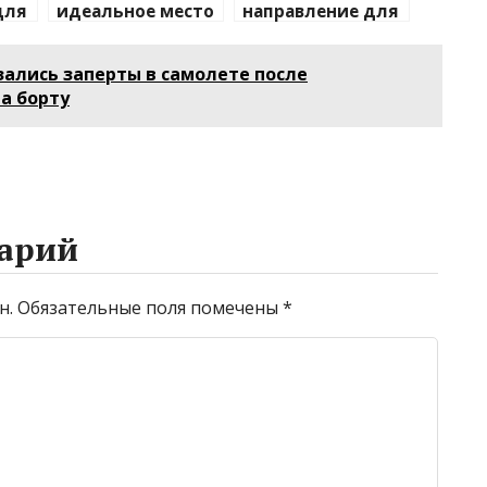
для
идеальное место
направление для
для зимнего
отдыха с детьми
отдыха
ались заперты в самолете после
а борту
арий
н.
Обязательные поля помечены
*