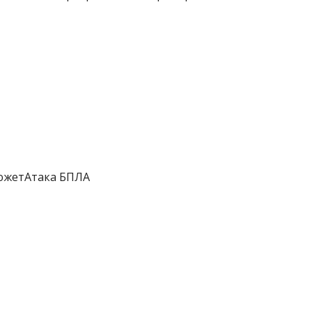
южетАтака БПЛА