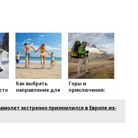
Как выбрать
Горы и
сто
направление для
приключения:
отдыха с детьми
лучшие
направления для
амолет экстренно приземлился в Европе из-
активного
отдыха