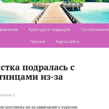
равления
Культура и традиции
Гастрономиче
Про все
Карта сайта
стка подралась с
тницами из-за
нтарии: 0
ли россиянку из-за замечания о курении