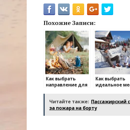
Похожие Записи:
Как выбрать
Как выбрать
направление для
идеальное ме
отдыха на
для зимнего
природе
отдыха
Читайте также:
Пассажирский с
за пожара на борту