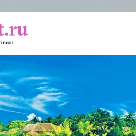
t.ru
ствиях