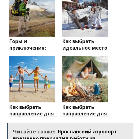
Горы и
Как выбрать
приключения:
идеальное место
лучшие
для зимнего
направления для
отдыха
активного
отдыха
Как выбрать
Как выбрать
направление для
направление для
отдыха с детьми
отдыха на
природе
Читайте также:
Ярославсний аэропорт
временно прекратил работу из