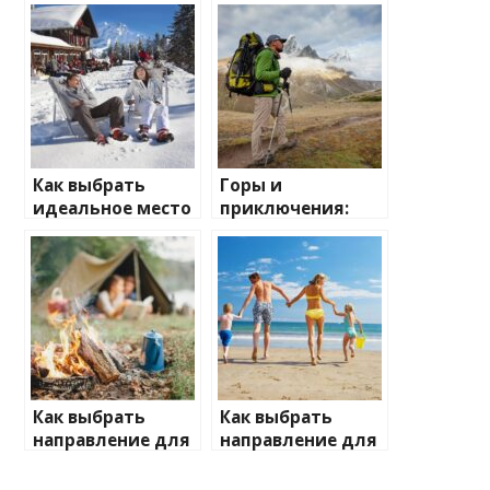
Как выбрать
Горы и
идеальное место
приключения:
для зимнего
лучшие
отдыха
направления для
активного
отдыха
Как выбрать
Как выбрать
направление для
направление для
отдыха на
отдыха с детьми
природе