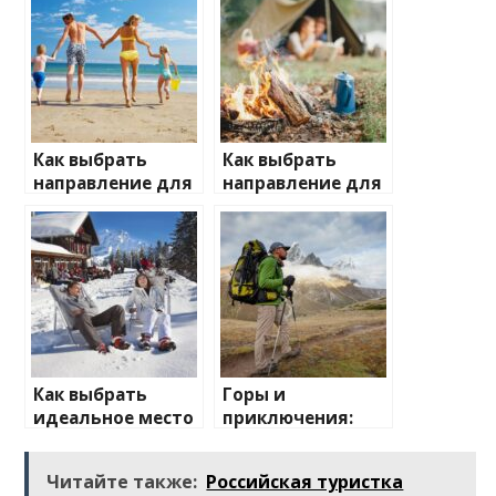
Как выбрать
Как выбрать
направление для
направление для
отдыха с детьми
отдыха на
природе
Как выбрать
Горы и
идеальное место
приключения:
для зимнего
лучшие
отдыха
направления для
Читайте также:
Российская туристка
активного