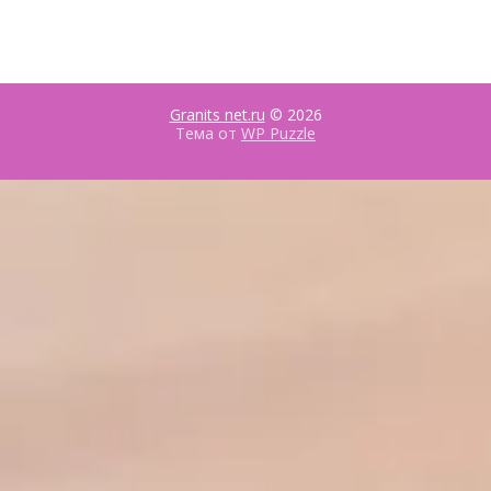
железнодорожн
водных
ых билетов:
прогулках по
принципы
Неве в Санкт-
работы и
Петербурге
преимущества
Granits net.ru
© 2026
Тема от
WP Puzzle