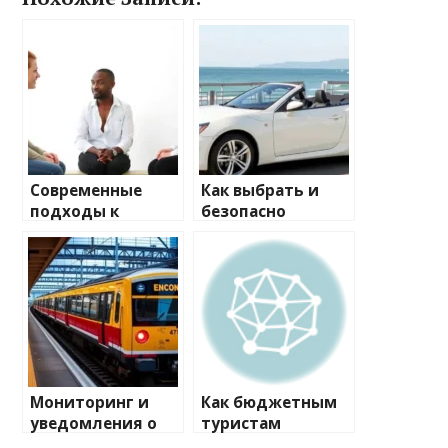
Современные
Как выбрать и
подходы к
безопасно
терапии
арендовать
алкоголизма и
кабриолет:
наркомании
советы и
особенности
Мониторинг и
Как бюджетным
уведомления о
туристам
появлении
сэкономить на